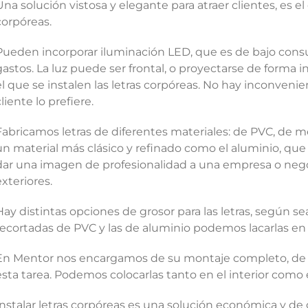
Una solución vistosa y elegante para atraer clientes, es el
corpóreas.
Pueden incorporar iluminación LED, que es de bajo con
gastos. La luz puede ser frontal, o proyectarse de forma i
el que se instalen las letras corpóreas. No hay inconvenie
cliente lo prefiere.
Fabricamos letras de diferentes materiales: de PVC, de m
un material más clásico y refinado como el aluminio, qu
dar una imagen de profesionalidad a una empresa o nego
exteriores.
Hay distintas opciones de grosor para las letras, según sea
recortadas de PVC y las de aluminio podemos lacarlas en 
En Mentor nos encargamos de su montaje completo, de 
esta tarea. Podemos colocarlas tanto en el interior como e
Instalar letras corpóreas es una solución económica y de