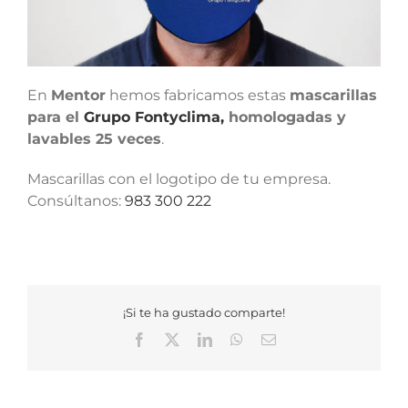
En
Mentor
hemos fabricamos estas
mascarillas
para el
Grupo Fontyclima,
homologadas y
lavables 25 veces
.
Mascarillas con el logotipo de tu empresa.
Consúltanos:
983 300 222
¡Si te ha gustado comparte!
Facebook
X
LinkedIn
WhatsApp
Correo
electrónico