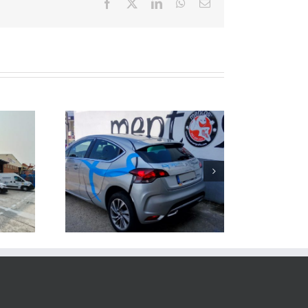
Facebook
X
LinkedIn
WhatsApp
Correo
electrónico
OTULADO
VINILO AL CARBONO
 VUELOS
PARA CAMPER