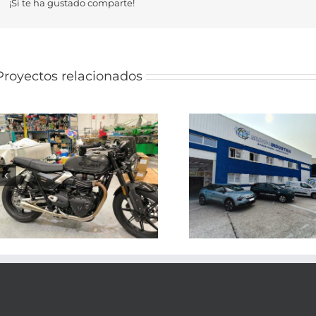
¡Si te ha gustado comparte!
Proyectos relacionados
FLOTA ROTULADA
EMPRESA
VEHÍCULO R
SUMINISTROS
EMPRESA DE
INDUSTRIALES