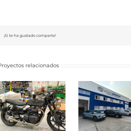
¡Si te ha gustado comparte!
Proyectos relacionados
FLOTA ROTULADA
EMPRESA
VEHÍCULO R
SUMINISTROS
EMPRESA DE
INDUSTRIALES