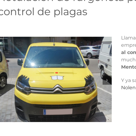
control de plagas
Llama 
empre
al co
mucha
Mento
Y ya s
Nole