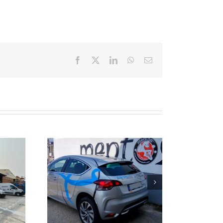
Facebook
X
LinkedIn
WhatsApp
Correo
electrónico
OTULADO
VINILO AL CARBONO
 VUELOS
PARA CAMPER