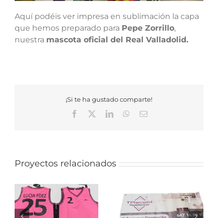
Aquí podéis ver impresa en sublimación la capa
que hemos preparado para
Pepe Zorrillo
,
nuestra
mascota oficial del Real Valladolid.
¡Si te ha gustado comparte!
Facebook
X
LinkedIn
WhatsApp
Correo
electrónico
Proyectos relacionados
MASCARILLAS
DE DISEÑO
FABRICACIÓN
PERSONALIZADA
ÓN
DE LONAS DE